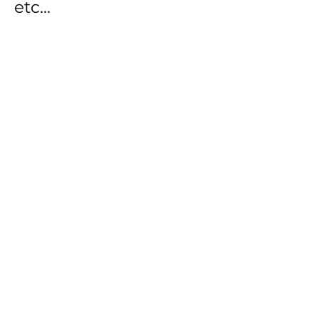
etc...​
PLAN​
​料金体系
​初期費用
0
​円
​固定費
0
​円