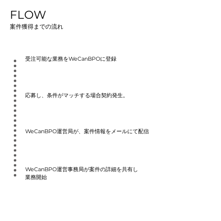
FLOW
​案件獲得までの流れ
​受注可能な業務をWeCanBPOに登録
​応募し、条件がマッチする場合契約発生。
WeCanBPO運営局が、案件情報をメールにて配信​
WeCanBPO運営事務局が案件の詳細を共有し​
業務開始